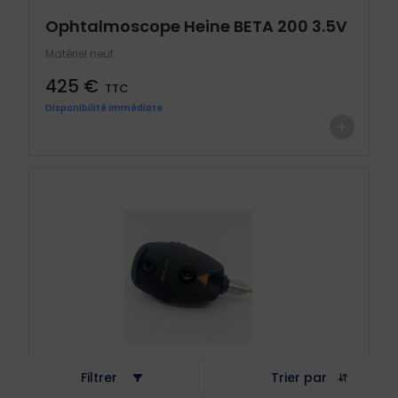
Ophtalmoscope Heine BETA 200 3.5V
Matériel neuf
425 €
TTC
Disponibilité immédiate
+
Filtrer
Trier par
Ophtalmoscope Heine BETA 200 2.5V