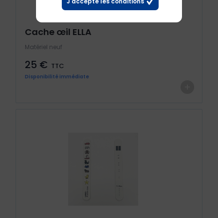
J'accepte les conditions
Cache œil ELLA
Matériel neuf
25 €
TTC
Disponibilité immédiate
+