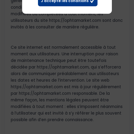
générales d’utilisation ci-après décrites. Ces
J'accepte les conditions
conditions d’utilisation sont susceptibles d’être
modifiées ou complétées à tout moment, les
utilisateurs du site https://ophtamarket.com sont donc
invités à les consulter de manière régulière.
Ce site internet est normalement accessible à tout
moment aux utilisateurs. Une interruption pour raison
de maintenance technique peut être toutefois
décidée par https://ophtamarket.com, qui s’efforcera
alors de communiquer préalablement aux utilisateurs
les dates et heures de l’intervention. Le site web
https://ophtamarket.com est mis à jour régulièrement
par https://ophtamarket.com responsable. De la
même façon, les mentions légales peuvent être
modifiées à tout moment : elles s’imposent néanmoins
à l’utilisateur qui est invité à s’y référer le plus souvent
possible afin d’en prendre connaissance.