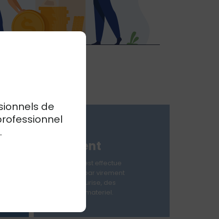
sionnels de
04
professionnel
.
Paiement
Le paiement est effectue
rapidement, par virement
bancaire securise, des
reception du materiel.