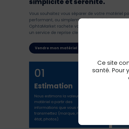
simplicité et serenite.
Vous souhaitez vous séparer de votre matériel po
performant, ou simplement libérer de l espace da
OphtaMarket rachete votre équipement en ophtal
un service de reprise clef en main.
Vendre mon matériel
Ce site co
01
0
santé. Pour 
Estimation
Pro
Nous estimons la valeur de votre
Nous v
matériel a partir des
rachat
informations que vous nous
sans f
transmettez (marque, modele,
état, photos).