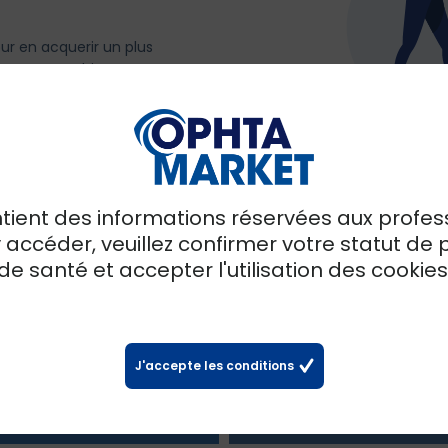
ur en acquerir un plus
ns votre cabinet ?
mologie a un prix juste, avec
ntient des informations réservées aux profes
2
03
y accéder, veuillez confirmer votre statut de 
de santé et accepter l'utilisation des cookies
position
Enlevement
ous faisons une offre de
Après validation, nous
 ferme et transparente,
organisons l enlevement du
J'accepte les conditions
rais caches.
matériel chez vous, sans
demarche de votre part.