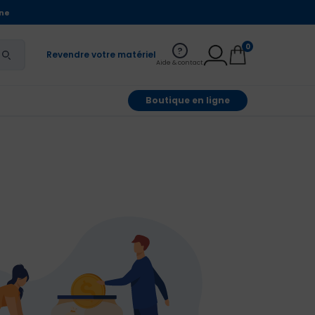
gne
0
?
Revendre votre matériel
Aide & contact
Boutique en ligne