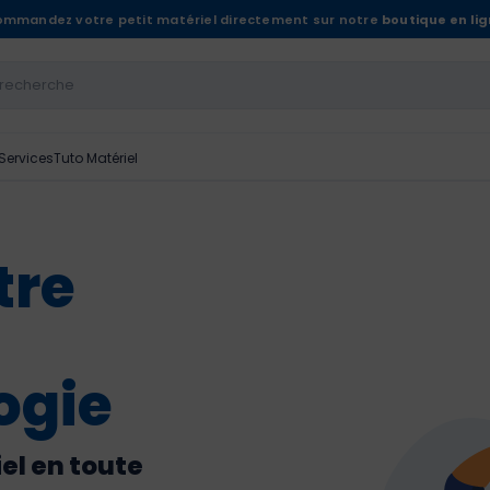
mmandez votre petit matériel directement sur notre
boutique en li
Services
Tuto Matériel
tre
ogie
el en toute