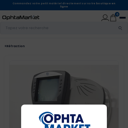
Commandez votre petit matériel directement sur notre
boutique en
ligne
0
‹
Réfraction