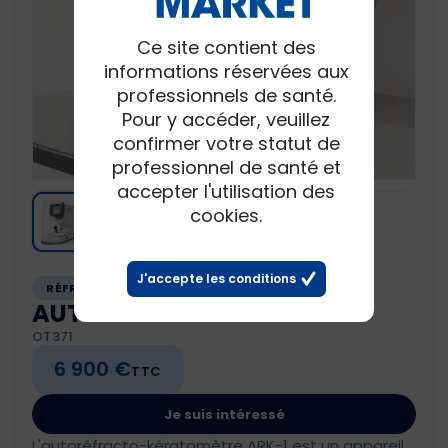
Ce site contient des
informations réservées aux
professionnels de santé.
Pour y accéder, veuillez
confirmer votre statut de
professionnel de santé et
accepter l'utilisation des
cookies.
J'accepte les conditions
RÉFRACTION
AUTOREF NIDEK ARK1A
OT371
6 900 €
TTC
Je suis intéressé
L'autoréfracto-kératomètre ARK-1 est un appareil